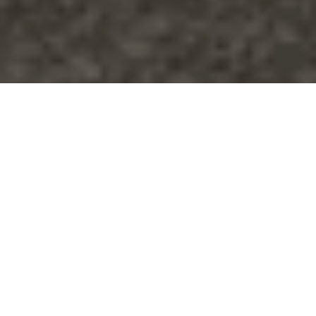
Se alle bilder (
33
)
Hjem
>
Bolig til salgs
>
Østfold
>
Sarpsborg
>
Enebolig
>
Stens vei 4B
Stens vei 4B
Prisantydning:
Totalpris:
Kr
3.350.000,-
Kr
3.452.740,-
BRA:
BRA-i: