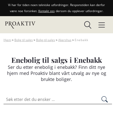
Vi har for tiden noen tekniske utfordringer. Responstiden kan derfor
være noe forsinket.
Kontakt oss
dersom du opplever utfordringer.
Hjem
>
Bolig til salgs
>
Bolig-til-salgs
>
Akershus
>
Enebakk
Enebolig til salgs i Enebakk
Ser du etter
enebolig
i enebakk? Finn ditt nye
hjem med Proaktiv blant vårt utvalg av nye og
brukte boliger.