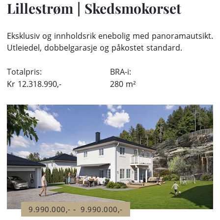
Lillestrøm
|
Skedsmokorset
Eksklusiv og innholdsrik enebolig med panoramautsikt.
Utleiedel, dobbelgarasje og påkostet standard.
Totalpris:
BRA-i:
Kr
12.318.990,-
280
m²
-
9.990.000,-
9.990.000,-