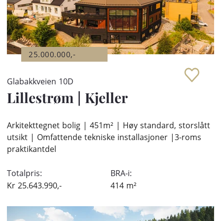
25.000.000,-
Glabakkveien 10D
Lillestrøm
|
Kjeller
Arkitekttegnet bolig | 451m² | Høy standard, storslått
utsikt | Omfattende tekniske installasjoner |3-roms
praktikantdel
Totalpris:
BRA-i:
Kr
25.643.990,-
414
m²