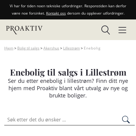
Vi har for tiden noen tekniske utfordringer. Responstiden kan derfor
være noe forsinket.
Kontakt oss
dersom du opplever utfordringer.
Hjem
>
Bolig til salgs
>
Akershus
>
Lillestrøm
>
Enebolig
Enebolig til salgs i Lillestrøm
Ser du etter
enebolig
i lillestrøm? Finn ditt nye
hjem med Proaktiv blant vårt utvalg av nye og
brukte boliger.