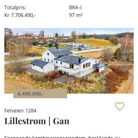
Totalpris:
BRA-i:
Kr
7.706.490,-
97
m²
6.490.000,-
Fetveien 1284
Lillestrøm
|
Gan