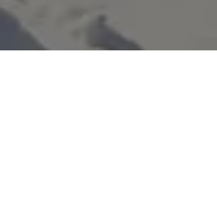
Se alle bilder (
53
)
Hjem
>
Bolig til salgs
>
Akershus
>
Enebakk
>
Tomannsbolig
>
Melgårdshagan 113
Melgårdshagan 113
Prisantydning:
Totalpris:
Kr
5.700.000,-
Kr
5.871.750,-
BRA:
BRA-i: