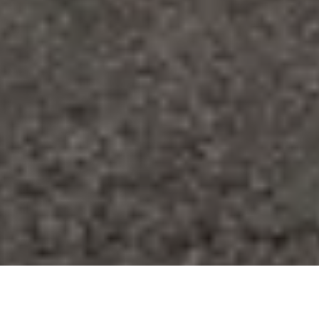
Se alle bilder (
29
)