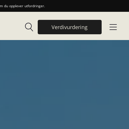
 du opplever utfordringer.
Verdivurdering