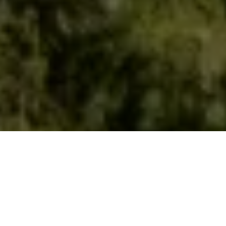
Se alle bilder (
71
)
Hjem
>
Bolig til salgs
>
Vestland
>
Bergen
>
Enebolig
>
Sanddalsvegen