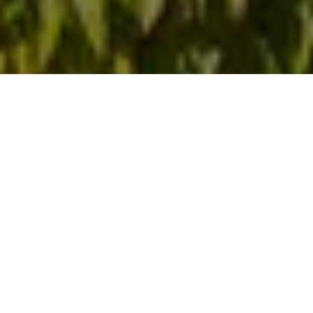
Se alle bilder (
57
)
Hjem
>
Bolig til salgs
>
Rogaland
>
Stavanger
>
Enebolig
>
Dronningens
gate 10
Dronningens gate 10
Prisantydning:
Totalpris:
Kr
16.900.000,-
Kr
15.500.000,-
BRA:
BRA-i: