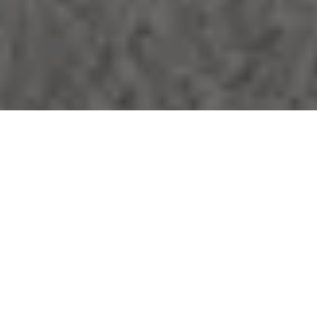
Se alle bilder (
35
)
Hjem
>
Bolig til salgs
>
Vestland
>
Voss
>
Leilighet
>
Regimentsvegen
99B
Regimentsvegen 99B
Prisantydning:
Totalpris: