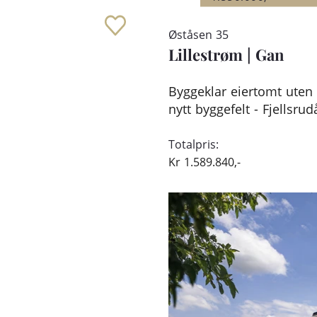
Øståsen 35
Lillestrøm
|
Gan
Byggeklar eiertomt uten
nytt byggefelt - Fjellsr
Totalpris:
Kr
1.589.840,-