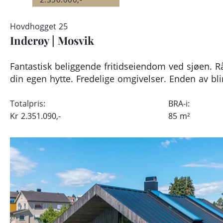
Hovdhogget 25
Inderøy
|
Mosvik
Fantastisk beliggende fritidseiendom ved sjøen. R
din egen hytte. Fredelige omgivelser. Enden av bl
Totalpris:
BRA-i:
Kr
2.351.090,-
85
m²