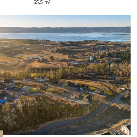
65,5
m²