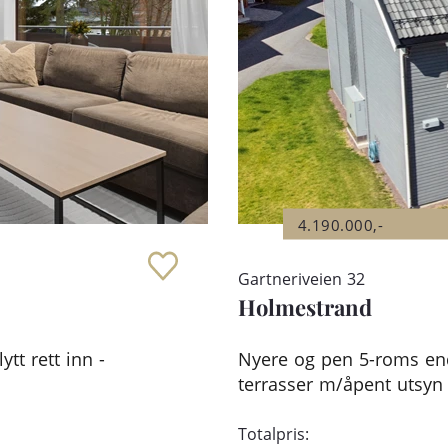
4.190.000,-
Gartneriveien 32
Holmestrand
ytt rett inn -
Nyere og pen 5-roms ende
terrasser m/åpent utsyn 
Totalpris: