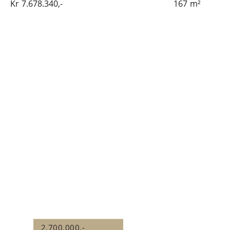
Kr
7.678.340,-
167
m²
2.700.000,-