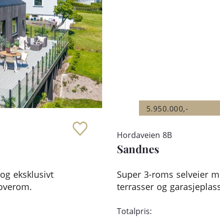
5.950.000,-
Hordaveien 8B
Sandnes
og eksklusivt
Super 3-roms selveier m
soverom.
terrasser og garasjeplass
Totalpris: