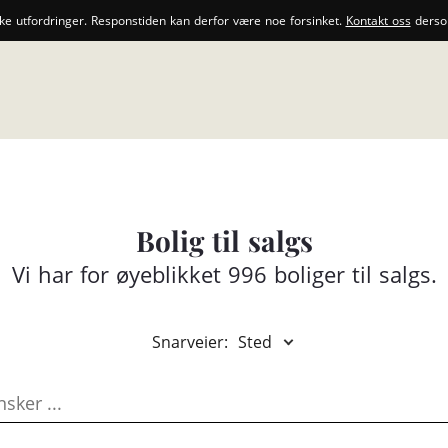
ske utfordringer. Responstiden kan derfor være noe forsinket.
Kontakt oss
dersom
Bolig til salgs
Vi har for øyeblikket 996 boliger til salgs.
Snarveier:
Sted