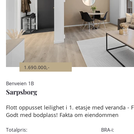
1.690.000,-
Benveien 1B
Sarpsborg
Flott oppusset leilighet i 1. etasje med veranda - Fl
Godt med bodplass! Fakta om eiendommen
Totalpris:
BRA-i: