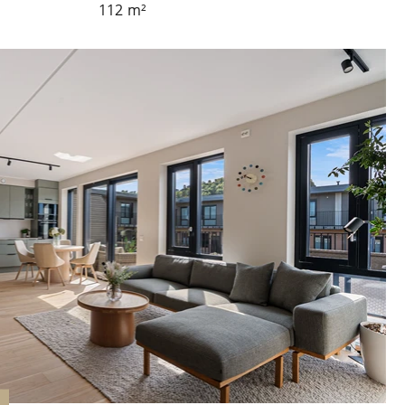
112
m²