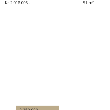
Kr
2.018.006,-
51
m²
2.350.000,-