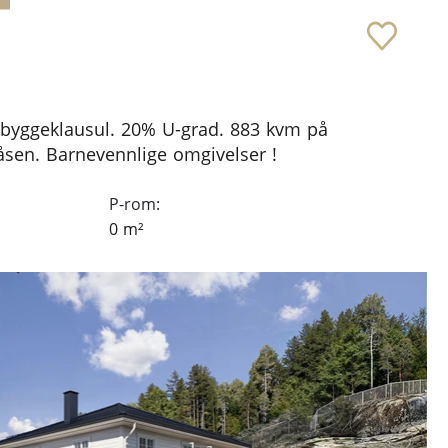
 byggeklausul. 20% U-grad. 883 kvm på
udåsen. Barnevennlige omgivelser !
P-rom:
0
m²