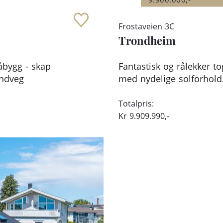
Frostaveien 3C
Trondheim
åbygg - skap
Fantastisk og rålekker to
indveg
med nydelige solforhold.
Totalpris:
Kr
9.909.990,-