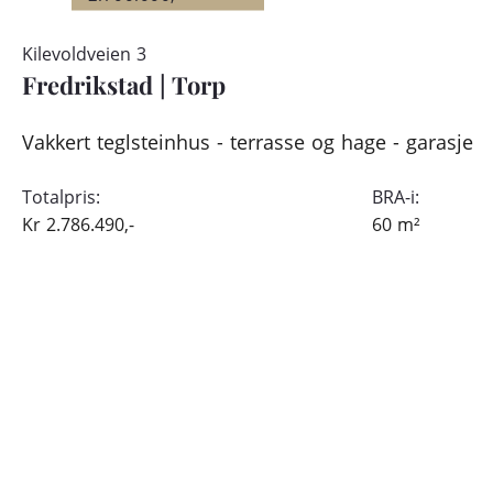
Kilevoldveien 3
Fredrikstad
|
Torp
Vakkert teglsteinhus - terrasse og hage - garasje
Totalpris:
BRA-i:
Kr
2.786.490,-
60
m²