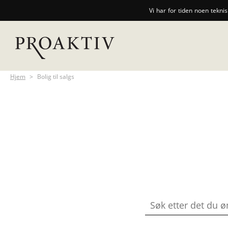
Vi har for tiden noen tekni
Hjem
>
Bolig til salgs