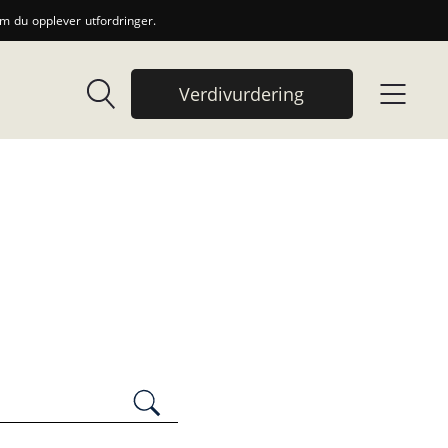
 du opplever utfordringer.
Verdivurdering