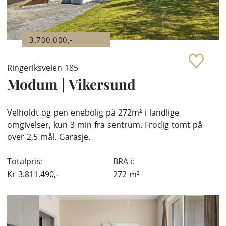
3.700.000,-
Ringeriksveien 185
Modum
|
Vikersund
Velholdt og pen enebolig på 272m² i landlige
omgivelser, kun 3 min fra sentrum. Frodig tomt på
over 2,5 mål. Garasje.
Totalpris:
BRA-i:
Kr
3.811.490,-
272
m²