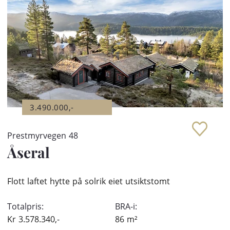
3.490.000,-
Prestmyrvegen 48
Åseral
Flott laftet hytte på solrik eiet utsiktstomt
Totalpris:
BRA-i:
Kr
3.578.340,-
86
m²