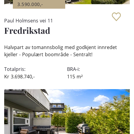
3.590.000,-
Paul Holmsens vei 11
Fredrikstad
Halvpart av tomannsbolig med godkjent innredet
kjeller - Populært boområde - Sentralt!
Totalpris:
BRA-i:
Kr
3.698.740,-
115
m²