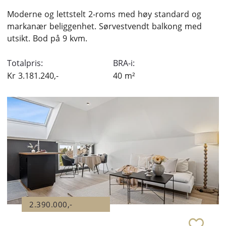
Moderne og lettstelt 2-roms med høy standard og
markanær beliggenhet. Sørvestvendt balkong med
utsikt. Bod på 9 kvm.
Totalpris:
BRA-i:
Kr
3.181.240,-
40
m²
2.390.000,-