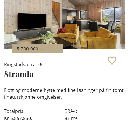
5.700.000,-
Ringstadsætra 36
Stranda
Flott og moderne hytte med fine løsninger på fin tomt
i naturskjønne omgivelser.
Totalpris:
BRA-i:
Kr
5.857.850,-
87
m²