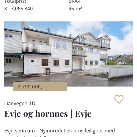
Totalpris:
BRA-i:
Kr
3.065.840,-
95
m²
2.790.000,-
Lianvegen 1D
Evje og hornnes
|
Evje
Evje sentrum - Nyinnredet 3-roms leilighet med