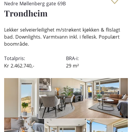
Nedre Møllenberg gate 69B
Trondheim
Lekker selveierleilighet m/strøkent kjøkken & flislagt
bad. Downlights. Varmtvann inkl. i fellesk. Populært
boområde.
Totalpris:
BRA-i:
Kr
2.462.740,-
29
m²