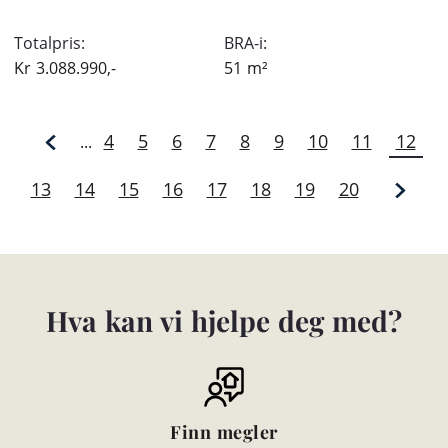
Totalpris:
BRA-i:
Kr
3.088.990,-
51
m²
4
5
6
7
8
9
10
11
12
...
13
14
15
16
17
18
19
20
Hva kan vi hjelpe deg med?
Finn megler