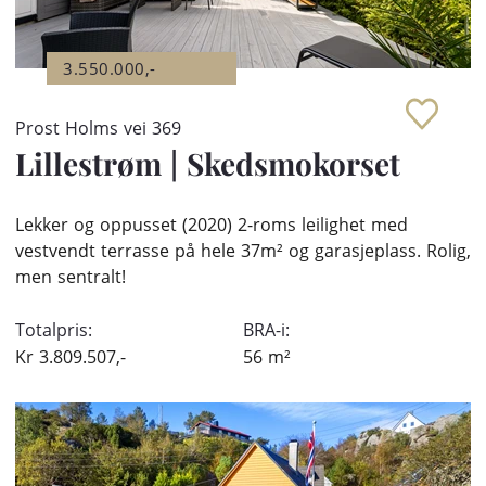
3.550.000,-
Prost Holms vei 369
Lillestrøm
|
Skedsmokorset
Lekker og oppusset (2020) 2-roms leilighet med
vestvendt terrasse på hele 37m² og garasjeplass. Rolig,
men sentralt!
Totalpris:
BRA-i:
Kr
3.809.507,-
56
m²