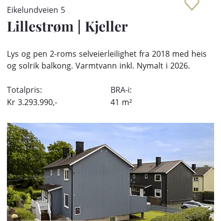
Eikelundveien 5
Lillestrøm
|
Kjeller
Lys og pen 2-roms selveierleilighet fra 2018 med heis
og solrik balkong. Varmtvann inkl. Nymalt i 2026.
Totalpris:
BRA-i:
Kr
3.293.990,-
41
m²