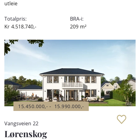
utleie
Totalpris:
BRA-i:
Kr
4.518.740,-
209
m²
-
15.450.000,-
15.990.000,-
Vangsveien 22
Lørenskog