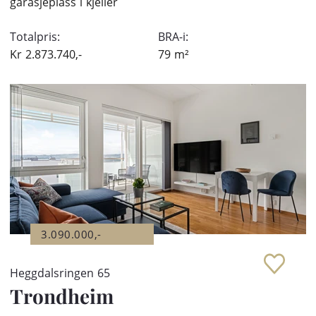
garasjeplass i kjeller
Totalpris:
BRA-i:
Kr
2.873.740,-
79
m²
3.090.000,-
Heggdalsringen 65
Trondheim