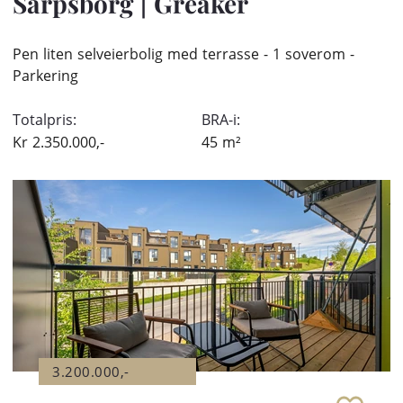
Sarpsborg
|
Greåker
Pen liten selveierbolig med terrasse - 1 soverom -
Parkering
Totalpris:
BRA-i:
Kr
2.350.000,-
45
m²
3.200.000,-