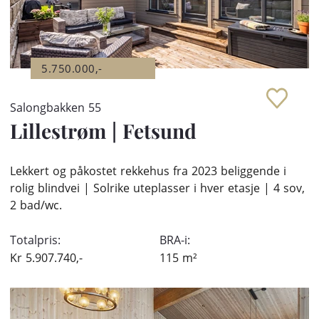
5.750.000,-
Salongbakken 55
Lillestrøm
|
Fetsund
Lekkert og påkostet rekkehus fra 2023 beliggende i
rolig blindvei | Solrike uteplasser i hver etasje | 4 sov,
2 bad/wc.
Totalpris:
BRA-i:
Kr
5.907.740,-
115
m²