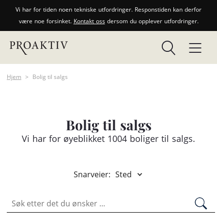
Vi har for tiden noen tekniske utfordringer. Responstiden kan derfor
være noe forsinket.
Kontakt oss
dersom du opplever utfordringer.
Hjem
>
Bolig til salgs
Bolig til salgs
Vi har for øyeblikket 1004 boliger til salgs.
Snarveier:
Sted