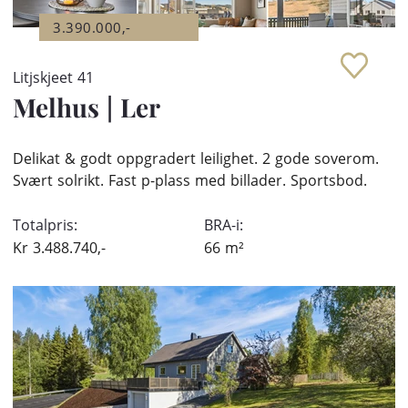
3.390.000,-
Litjskjeet 41
Melhus
|
Ler
Delikat & godt oppgradert leilighet. 2 gode soverom.
Svært solrikt. Fast p-plass med billader. Sportsbod.
Totalpris:
BRA-i:
Kr
3.488.740,-
66
m²