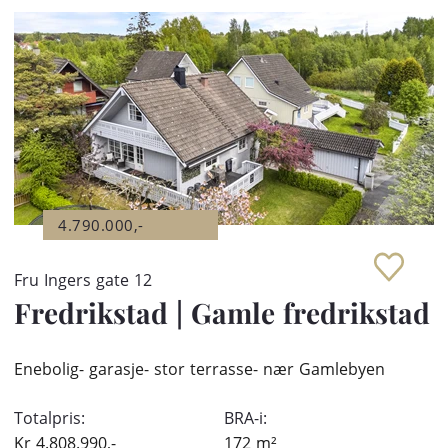
4.790.000,-
Fru Ingers gate 12
Fredrikstad
|
Gamle fredrikstad
Enebolig- garasje- stor terrasse- nær Gamlebyen
Totalpris:
BRA-i:
Kr
4.808.990,-
172
m²