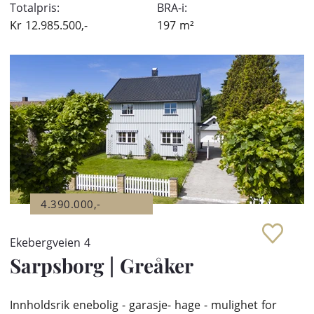
Totalpris:
BRA-i:
Kr
12.985.500,-
197
m²
4.390.000,-
Ekebergveien 4
Sarpsborg
|
Greåker
Innholdsrik enebolig - garasje- hage - mulighet for