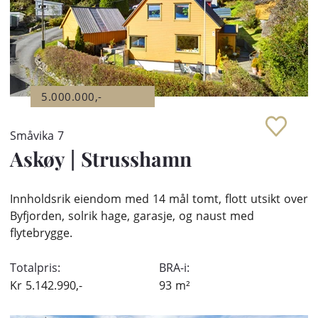
5.000.000,-
Småvika 7
Askøy
|
Strusshamn
Innholdsrik eiendom med 14 mål tomt, flott utsikt over
Byfjorden, solrik hage, garasje, og naust med
flytebrygge.
Totalpris:
BRA-i:
Kr
5.142.990,-
93
m²