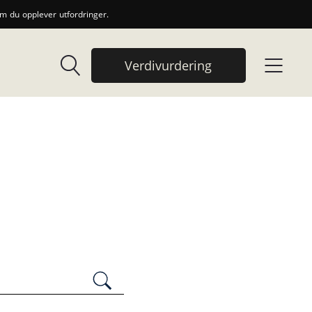
 du opplever utfordringer.
Verdivurdering