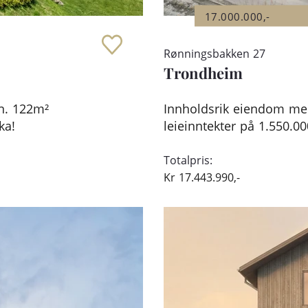
17.000.000,-
Rønningsbakken 27
Trondheim
en. 122m²
Innholdsrik eiendom med 
ka!
leieinntekter på 1.550.00
Totalpris:
Kr
17.443.990,-