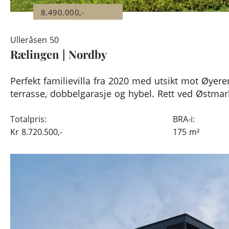
8.490.000,-
Ulleråsen 50
Rælingen
|
Nordby
Perfekt familievilla fra 2020 med utsikt mot Øyer
terrasse, dobbelgarasje og hybel. Rett ved Østmar
Totalpris:
BRA-i:
Kr
8.720.500,-
175
m²