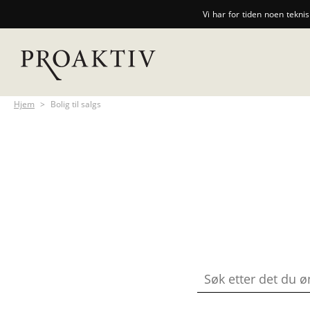
Vi har for tiden noen tekni
Hjem
>
Bolig til salgs