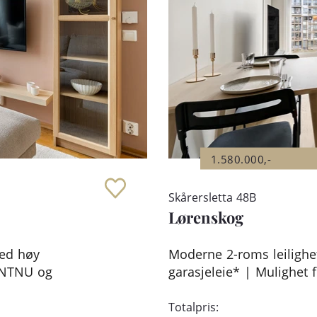
1.580.000,-
Skårersletta 48B
Lørenskog
med høy
Moderne 2-roms leilighet
t NTNU og
garasjeleie* | Mulighet f
Totalpris: