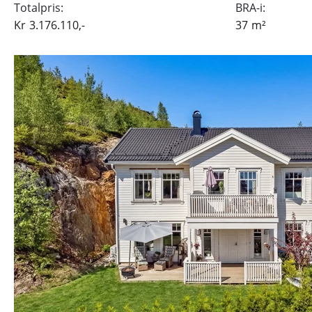
Totalpris:
BRA-i:
Kr
3.176.110,-
37
m²