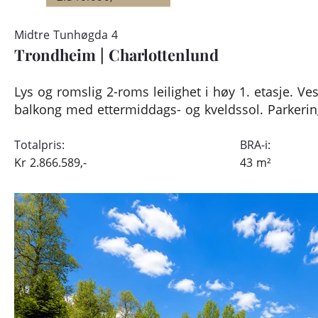
Midtre Tunhøgda 4
Trondheim
|
Charlottenlund
Lys og romslig 2-roms leilighet i høy 1. etasje. Ve
balkong med ettermiddags- og kveldssol. Parkerin
Totalpris:
BRA-i:
Kr
2.866.589,-
43
m²