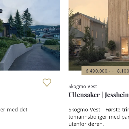
-
6.490.000,-
8.100
Skogmo Vest
Ullensaker
|
Jesshei
jer med det
Skogmo Vest - Første tri
tomannsboliger med park
utenfor døren.