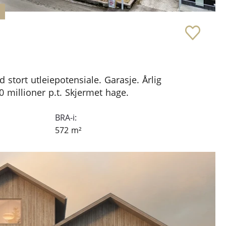
stort utleiepotensiale. Garasje. Årlig
0 millioner p.t. Skjermet hage.
BRA-i:
572
m²