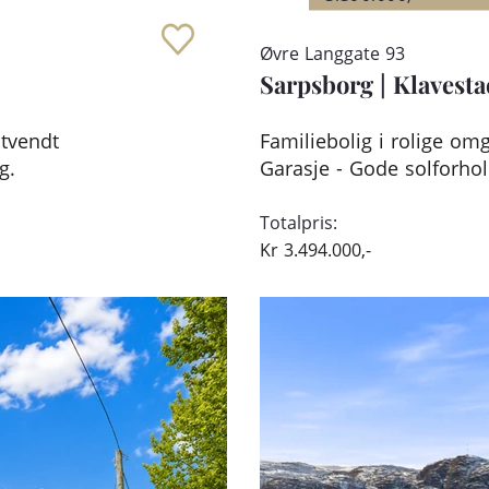
Øvre Langgate 93
Sarpsborg
|
Klavest
stvendt
Familiebolig i rolige omg
g.
Garasje - Gode solforhol
Totalpris:
Kr
3.494.000,-