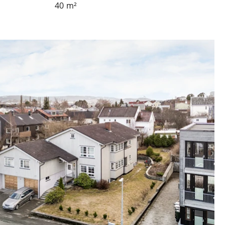
40
m²