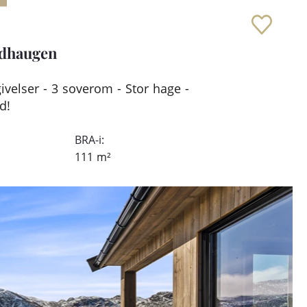
adhaugen
ivelser - 3 soverom - Stor hage -
d!
BRA-i:
111
m²