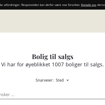
ske utfordringer. Responstiden kan derfor være noe forsinket.
Kontakt oss
dersom
Bolig til salgs
Vi har for øyeblikket 1007 boliger til salgs.
Snarveier:
Sted