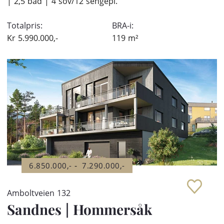
| 2,5 bad | 4 sov/12 sengepl.
Totalpris:
BRA-i:
Kr
5.990.000,-
119
m²
-
6.850.000,-
7.290.000,-
Amboltveien 132
Sandnes
|
Hommersåk