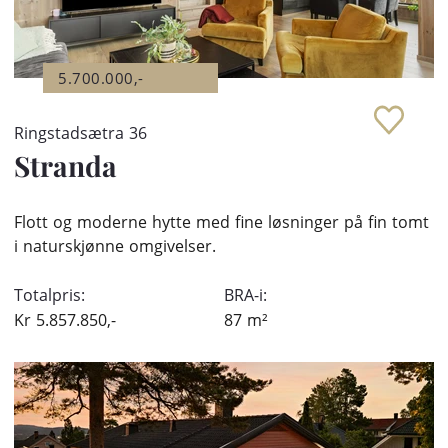
5.700.000,-
Ringstadsætra 36
Stranda
Flott og moderne hytte med fine løsninger på fin tomt
i naturskjønne omgivelser.
Totalpris:
BRA-i:
Kr
5.857.850,-
87
m²