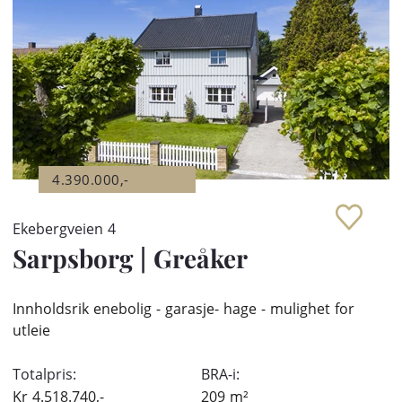
4.390.000,-
Ekebergveien 4
Sarpsborg
|
Greåker
Innholdsrik enebolig - garasje- hage - mulighet for
utleie
Totalpris:
BRA-i:
Kr
4.518.740,-
209
m²