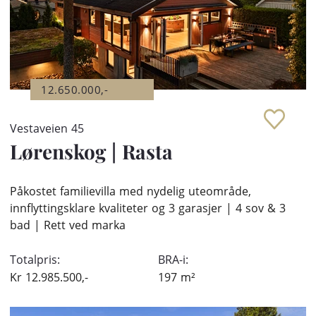
12.650.000,-
Vestaveien 45
Lørenskog
|
Rasta
Påkostet familievilla med nydelig uteområde,
innflyttingsklare kvaliteter og 3 garasjer | 4 sov & 3
bad | Rett ved marka
Totalpris:
BRA-i:
Kr
12.985.500,-
197
m²