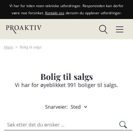
Vi har for tiden noen tekniske utfordringer. Responstiden kan derfor
være noe forsinket.
Kontakt oss
dersom du opplever utfordringer.
Hjem
>
Bolig til salgs
Bolig til salgs
Vi har for øyeblikket 991 boliger til salgs.
Snarveier:
Sted