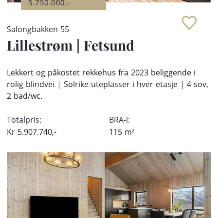
5.750.000,-
Salongbakken 55
Lillestrøm
|
Fetsund
Lekkert og påkostet rekkehus fra 2023 beliggende i
rolig blindvei | Solrike uteplasser i hver etasje | 4 sov,
2 bad/wc.
Totalpris:
BRA-i:
Kr
5.907.740,-
115
m²