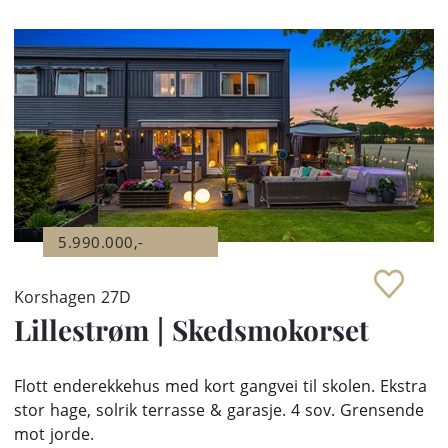
5.990.000,-
Korshagen 27D
Lillestrøm
|
Skedsmokorset
Flott enderekkehus med kort gangvei til skolen. Ekstra
stor hage, solrik terrasse & garasje. 4 sov. Grensende
mot jorde.