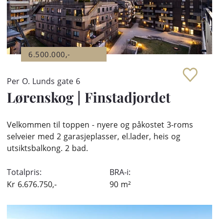
6.500.000,-
Per O. Lunds gate 6
Lørenskog
|
Finstadjordet
Velkommen til toppen - nyere og påkostet 3-roms
selveier med 2 garasjeplasser, el.lader, heis og
utsiktsbalkong. 2 bad.
Totalpris:
BRA-i:
Kr
6.676.750,-
90
m²