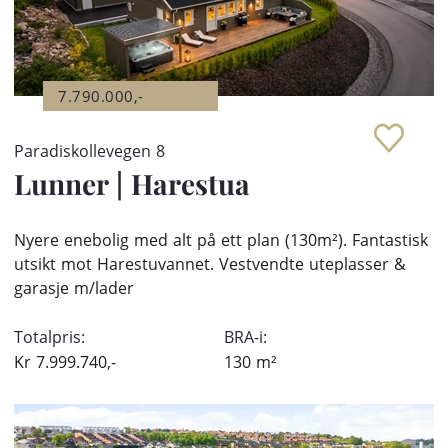
7.790.000,-
Paradiskollevegen 8
Lunner
|
Harestua
Nyere enebolig med alt på ett plan (130m²). Fantastisk
utsikt mot Harestuvannet. Vestvendte uteplasser &
garasje m/lader
Totalpris:
BRA-i:
Kr
7.999.740,-
130
m²