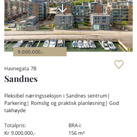
9.000.000,-
Havnegata 7B
Sandnes
Fleksibel næringsseksjon i Sandnes sentrum|
Parkering| Romslig og praktisk planløsning| God
takhøyde
Totalpris:
BRA-i:
Kr
9.000.000,-
156
m²