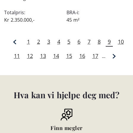
Totalpris:
BRA-i:
Kr
2.350.000,-
45
m²
1
2
3
4
5
6
7
8
9
10
11
12
13
14
15
16
17
...
Hva kan vi hjelpe deg med?
Finn megler