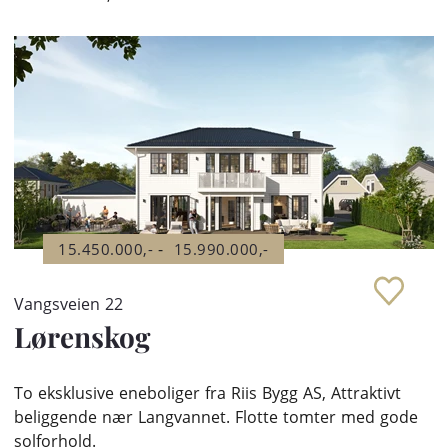
-
15.450.000,-
15.990.000,-
Vangsveien 22
Lørenskog
To eksklusive eneboliger fra Riis Bygg AS, Attraktivt
beliggende nær Langvannet. Flotte tomter med gode
solforhold.