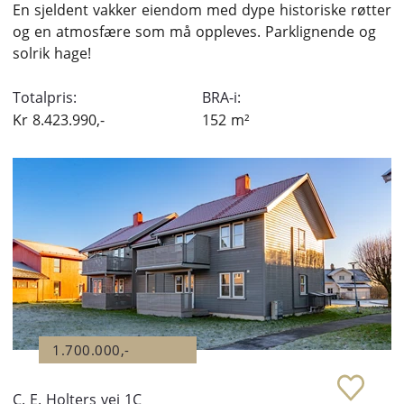
En sjeldent vakker eiendom med dype historiske røtter
og en atmosfære som må oppleves. Parklignende og
solrik hage!
Totalpris:
BRA-i:
Kr
8.423.990,-
152
m²
1.700.000,-
C. E. Holters vei 1C