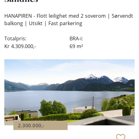
HANAPIREN - Flott leilighet med 2 soverom | Sørvendt
balkong | Utsikt | Fast parkering
Totalpris:
BRA-i:
Kr
4.309.000,-
69
m²
2.300.000,-