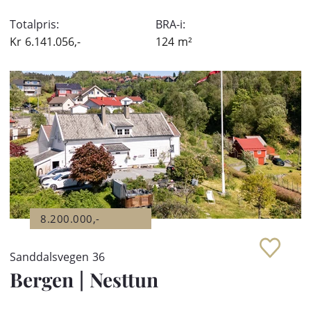
Totalpris:
BRA-i:
Kr
6.141.056,-
124
m²
8.200.000,-
Sanddalsvegen 36
Bergen
|
Nesttun