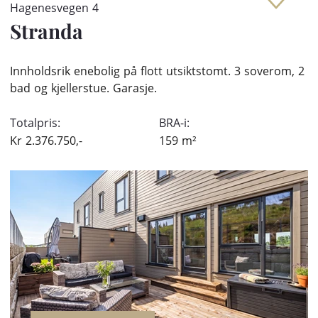
Hagenesvegen 4
Stranda
Innholdsrik enebolig på flott utsiktstomt. 3 soverom, 2
bad og kjellerstue. Garasje.
Totalpris:
BRA-i:
Kr
2.376.750,-
159
m²