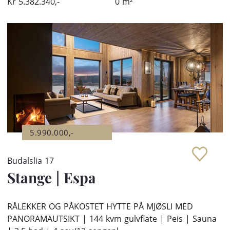
Kr
5.382.340,-
0
m²
5.990.000,-
Budalslia 17
Stange
|
Espa
RÅLEKKER OG PÅKOSTET HYTTE PÅ MJØSLI MED
PANORAMAUTSIKT | 144 kvm gulvflate | Peis | Sauna