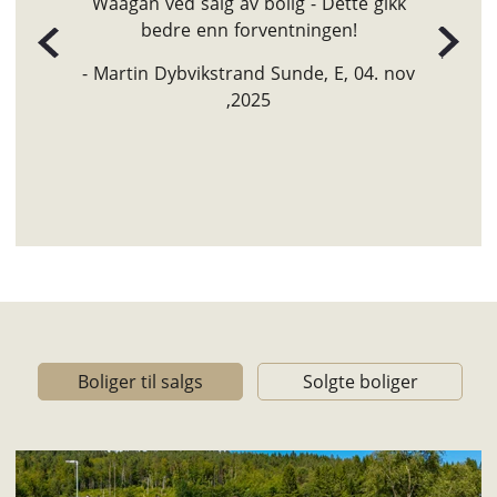
gjennom hele prosessen. Var også svært
aktiv på markedet for å skaffe oss en ny
bolig, noe vi satte veldig pris på.
- Fredrik Eide Midtbø, E, 03. nov ,2025
Boliger til salgs
Solgte boliger