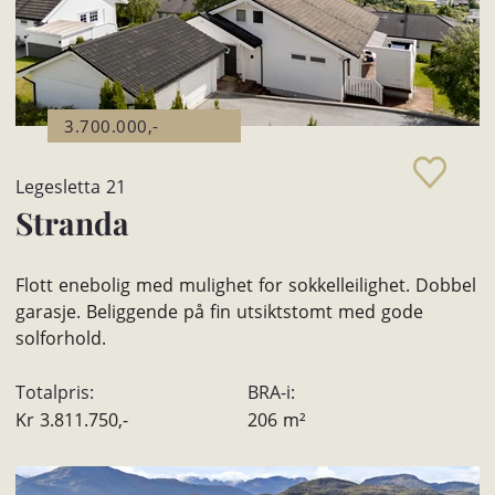
3.700.000,-
Legesletta 21
Stranda
Flott enebolig med mulighet for sokkelleilighet. Dobbel
garasje. Beliggende på fin utsiktstomt med gode
solforhold.
Totalpris:
BRA-i:
Kr
3.811.750,-
206
m²