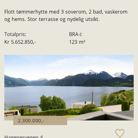
Flott tømmerhytte med 3 soverom, 2 bad, vaskerom
og hems. Stor terrasse og nydelig utsikt.
Totalpris:
BRA-i:
Kr
5.652.850,-
123
m²
2.300.000,-
Hagenesvegen 4