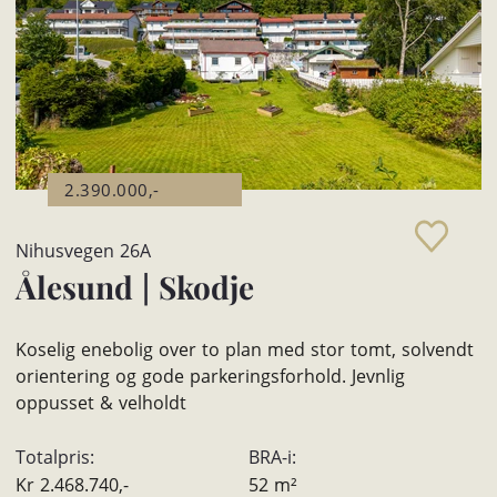
2.390.000,-
Nihusvegen 26A
Ålesund
|
Skodje
Koselig enebolig over to plan med stor tomt, solvendt
orientering og gode parkeringsforhold. Jevnlig
oppusset & velholdt
Totalpris:
BRA-i:
Kr
2.468.740,-
52
m²