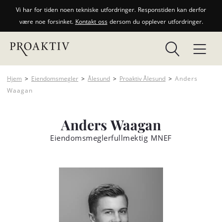
Vi har for tiden noen tekniske utfordringer. Responstiden kan derfor
være noe forsinket.
Kontakt oss
dersom du opplever utfordringer.
Hjem
>
Eiendomsmegler
>
Ålesund
>
Proaktiv Ålesund
>
Anders
Waagan
Anders Waagan
Eiendomsmeglerfullmektig MNEF