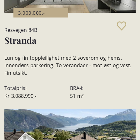
3.000.000,-
Resvegen 84B
Stranda
Lun og fin toppleilighet med 2 soverom og hems.
Innendørs parkering. To verandaer - mot øst og vest.
Fin utsikt.
Totalpris:
BRA-i:
Kr
3.088.990,-
51
m²