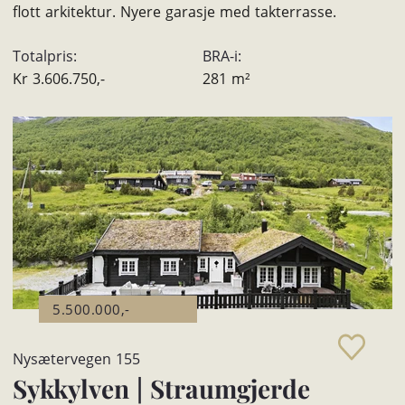
flott arkitektur. Nyere garasje med takterrasse.
Totalpris:
BRA-i:
Kr
3.606.750,-
281
m²
5.500.000,-
Nysætervegen 155
Sykkylven
|
Straumgjerde