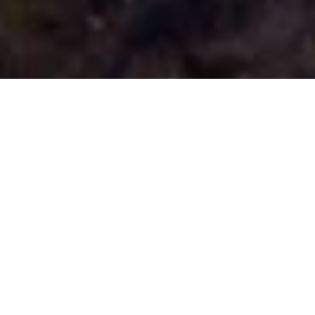
Se alle bilder (
29
)
Hjem
>
Bolig til salgs
>
Østfold
>
Sarpsborg
>
Fritidseiendom
>
Bukkholmveien 101
Bukkholmveien 101
Prisantydning:
Totalpris:
Kr
2.500.000,-
Kr
2.381.490,-