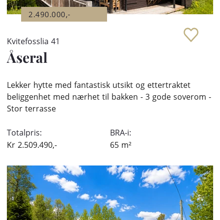
2.490.000,-
Kvitefosslia 41
Åseral
Lekker hytte med fantastisk utsikt og ettertraktet
beliggenhet med nærhet til bakken - 3 gode soverom -
Stor terrasse
Totalpris:
BRA-i:
Kr
2.509.490,-
65
m²