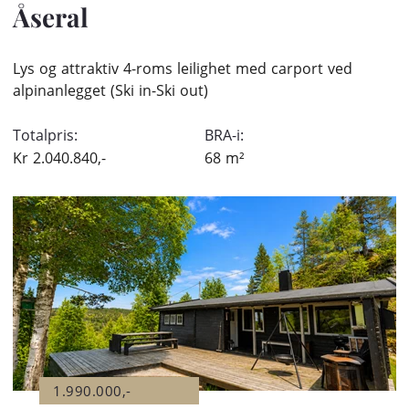
Åseral
Lys og attraktiv 4-roms leilighet med carport ved
alpinanlegget (Ski in-Ski out)
Totalpris:
BRA-i:
Kr
2.040.840,-
68
m²
1.990.000,-