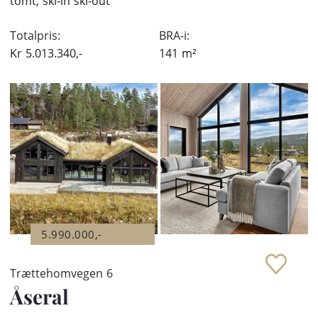
tomt, ski-in ski-out
Totalpris:
BRA-i:
Kr
5.013.340,-
141
m²
5.990.000,-
Trættehomvegen 6
Åseral