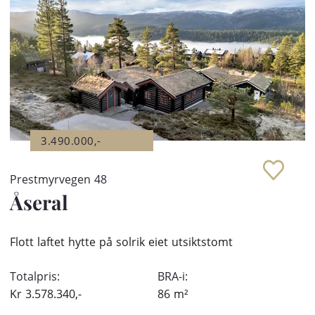
3.490.000,-
Prestmyrvegen 48
Åseral
Flott laftet hytte på solrik eiet utsiktstomt
Totalpris:
BRA-i:
Kr
3.578.340,-
86
m²