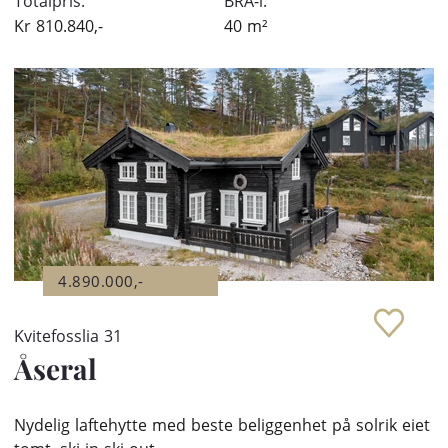
Totalpris:
BRA-i:
Kr
810.840,-
40
m²
4.890.000,-
Kvitefosslia 31
Åseral
Nydelig laftehytte med beste beliggenhet på solrik eiet