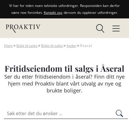
Vi har for tiden noen tekniske utfordringer. Responstiden kan derfor
være noe forsinket.
Kontakt oss
dersom du opplever utfordringer.
Hjem
>
Bolig til salgs
>
Bolig-til-salgs
>
Agder
>
Åseral
Fritidseiendom til salgs i Åseral
Ser du etter
fritidseiendom
i åseral? Finn ditt nye
hjem med Proaktiv blant vårt utvalg av nye og
brukte boliger.