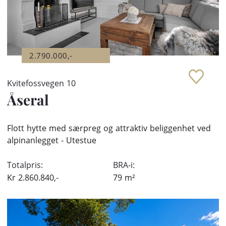
2.790.000,-
Kvitefossvegen 10
Åseral
Flott hytte med særpreg og attraktiv beliggenhet ved
alpinanlegget - Utestue
Totalpris:
BRA-i:
Kr
2.860.840,-
79
m²