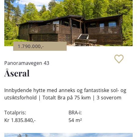
1.790.000,-
Panoramavegen 43
Åseral
Innbydende hytte med anneks og fantastiske sol- og
utsiktsforhold | Totalt Bra på 75 kvm | 3 soverom
Totalpris:
BRA-i:
Kr
1.835.840,-
54
m²