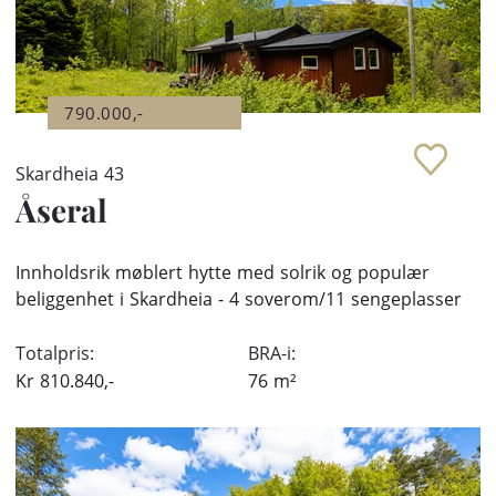
790.000,-
Skardheia 43
Åseral
Innholdsrik møblert hytte med solrik og populær
beliggenhet i Skardheia - 4 soverom/11 sengeplasser
Totalpris:
BRA-i:
Kr
810.840,-
76
m²