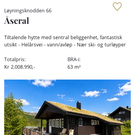
Løyningsknodden 66
Åseral
Tiltalende hytte med sentral beliggenhet, fantastisk
utsikt - Helårsvei - vann/avløp - Nær ski- og turløyper
Totalpris:
BRA-i:
Kr
2.008.990,-
63
m²