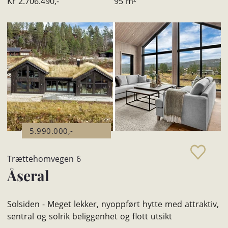
Kr
2.706.490,-
95
m²
5.990.000,-
Trættehomvegen 6
Åseral
Solsiden - Meget lekker, nyoppført hytte med attraktiv,
sentral og solrik beliggenhet og flott utsikt