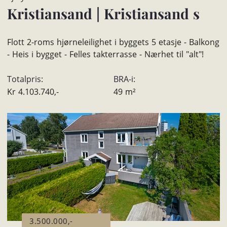
Kristiansand
|
Kristiansand s
Flott 2-roms hjørneleilighet i byggets 5 etasje - Balkong
- Heis i bygget - Felles takterrasse - Nærhet til "alt"!
Totalpris:
BRA-i:
Kr
4.103.740,-
49
m²
3.500.000,-