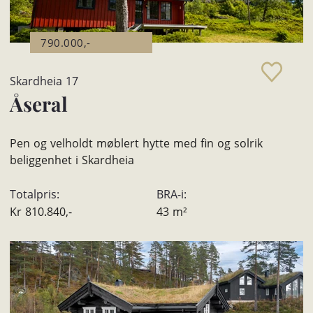
790.000,-
Skardheia 17
Åseral
Pen og velholdt møblert hytte med fin og solrik
beliggenhet i Skardheia
Totalpris:
BRA-i:
Kr
810.840,-
43
m²