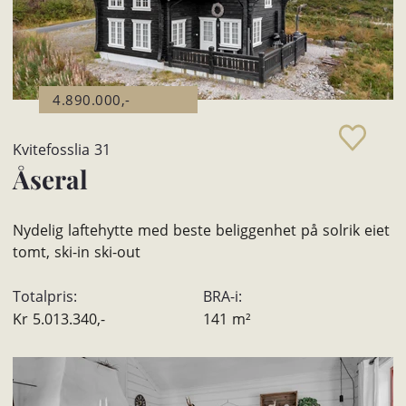
4.890.000,-
Kvitefosslia 31
Åseral
Nydelig laftehytte med beste beliggenhet på solrik eiet
tomt, ski-in ski-out
Totalpris:
BRA-i:
Kr
5.013.340,-
141
m²