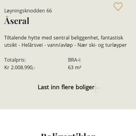
Løyningsknodden 66
Åseral
Tiltalende hytte med sentral beliggenhet, fantastisk
utsikt - Helårsvei - vann/avløp - Nær ski- og turløyper
Totalpris:
BRA-i:
Kr
2.008.990,-
63
m²
Last inn flere boliger