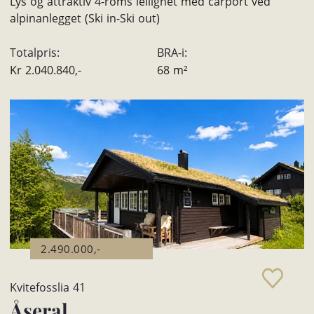
Lys og attraktiv 4-roms leilighet med carport ved
alpinanlegget (Ski in-Ski out)
Totalpris:
BRA-i:
Kr
2.040.840,-
68
m²
2.490.000,-
Kvitefosslia 41
Åseral