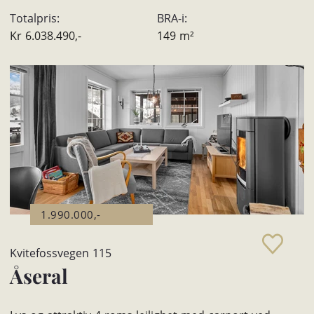
Totalpris:
BRA-i:
Kr
6.038.490,-
149
m²
1.990.000,-
Kvitefossvegen 115
Åseral