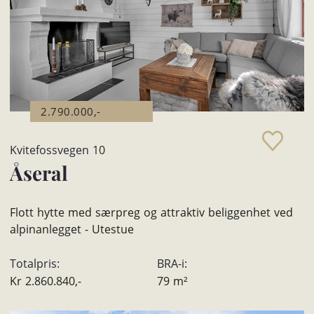
2.790.000,-
Kvitefossvegen 10
Åseral
Flott hytte med særpreg og attraktiv beliggenhet ved
alpinanlegget - Utestue
Totalpris:
BRA-i:
Kr
2.860.840,-
79
m²