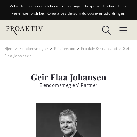
Vi har for tiden noen tekniske utfordringer. Responstiden kan derfor
være noe forsinket.
Kontakt oss
dersom du opplever utfordringer.
Hjem
>
Eiendomsmegler
>
Kristiansand
>
Proaktiv Kristiansand
>
Geir
Flaa Johansen
Geir Flaa Johansen
Eiendomsmegler/ Partner