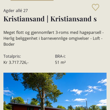
Agder allé 27
Kristiansand
|
Kristiansand s
Meget flott og gjennomført 3-roms med hageparsell -
Herlig beliggenhet i barnevennlige omgivelser - Loft -
Boder
Totalpris:
BRA-i:
Kr
3.717.726,-
51
m²