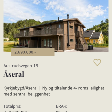
2.690.000,-
Austrudsvegen 1B
Åseral
Kyrkjebygd/Åseral | Ny og tiltalende 4- roms leilighet
med sentral beliggenhet
Totalpris:
BRA-i: