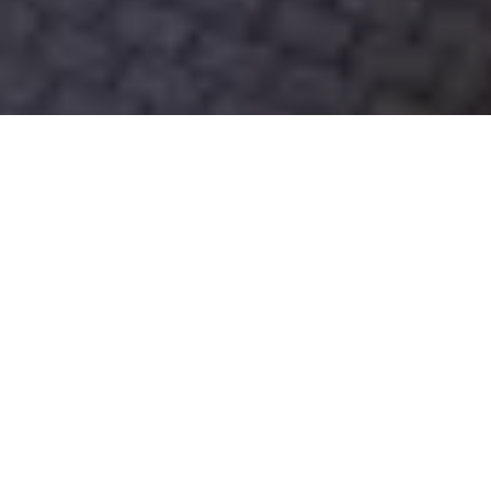
Se alle bilder (
44
)
Hjem
>
Bolig til salgs
>
Akershus
>
Lørenskog
>
Eierseksjon
>
Per O.
Lunds gate 6
Per O. Lunds gate 6
Prisantydning:
Totalpris:
Kr
6.500.000,-
Kr
6.426.750,-
BRA:
BRA-i: