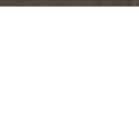
Se alle bilder (
29
)
Hjem
>
Bolig til salgs
>
Vestland
>
Voss
>
Eierseksjon
>
Eskelandsvegen
8
Eskelandsvegen 8
Prisantydning:
Totalpris:
Kr
3.600.000,-
Kr
3.553.990,-
BRA:
BRA-i:
60,8
m²
55,8
m²
Soverom:
Boligtype:
1
Eierseksjon