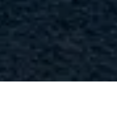
Se alle bilder (
18
)