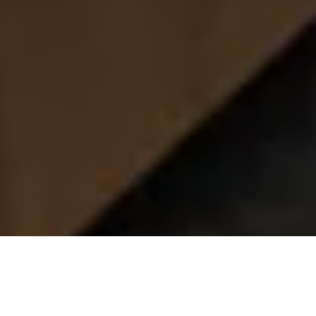
Se alle bilder (
47
)