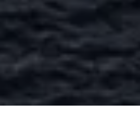
Se alle bilder (
38
)