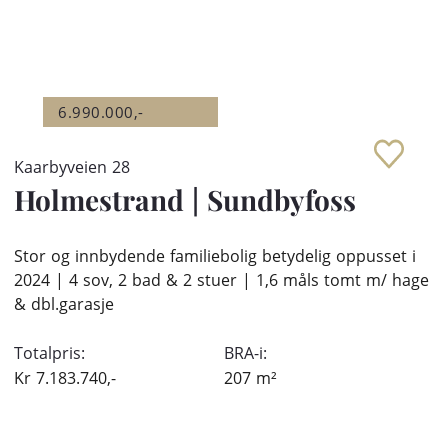
6.990.000,-
Kaarbyveien 28
Holmestrand
|
Sundbyfoss
Stor og innbydende familiebolig betydelig oppusset i
2024 | 4 sov, 2 bad & 2 stuer | 1,6 måls tomt m/ hage
& dbl.garasje
Totalpris:
BRA-i:
Kr
7.183.740,-
207
m²