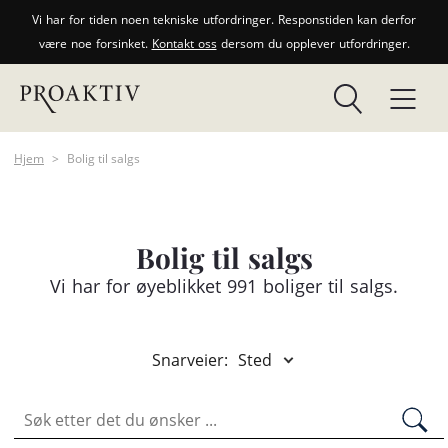
Vi har for tiden noen tekniske utfordringer. Responstiden kan derfor
være noe forsinket.
Kontakt oss
dersom du opplever utfordringer.
Hjem
>
Bolig til salgs
Bolig til salgs
Vi har for øyeblikket 991 boliger til salgs.
Snarveier:
Sted