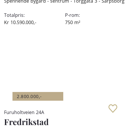
Spennende bygård - sentrum - Torggata 3 - Sarpsborg
Totalpris:
P-rom:
Kr
10.590.000,-
750
m²
2.800.000,-
Furuholtveien 24A
Fredrikstad