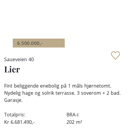
6.500.000,-
Saueveien 40
Lier
Fint beliggende enebolig på 1 måls hjørnetomt.
Nydelig hage og solrik terrasse. 3 soverom + 2 bad.
Garasje.
Totalpris:
BRA-i:
Kr
6.681.490,-
202
m²