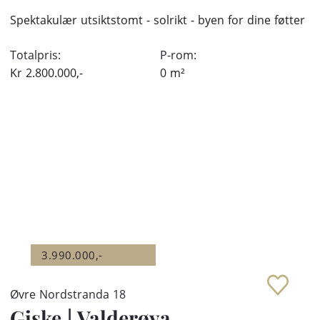
Spektakulær utsiktstomt - solrikt - byen for dine føtter
Totalpris:
P-rom:
Kr
2.800.000,-
0
m²
3.990.000,-
Øvre Nordstranda 18
Giske
|
Valderøya