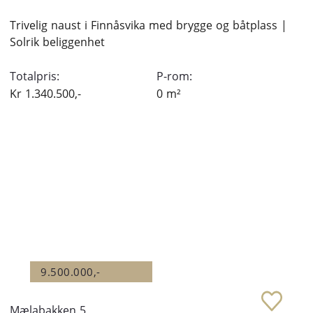
Trivelig naust i Finnåsvika med brygge og båtplass |
Solrik beliggenhet
Totalpris:
P-rom:
Kr
1.340.500,-
0
m²
9.500.000,-
Mælabakken 5