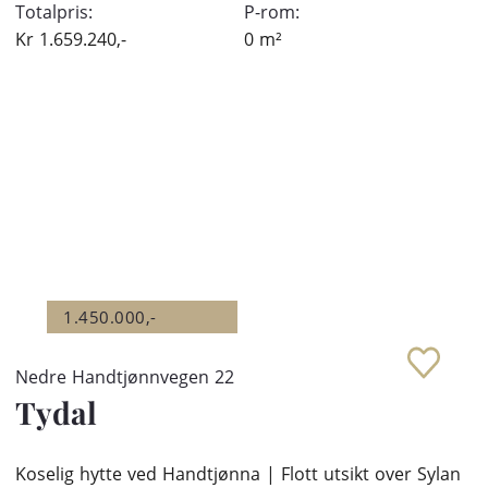
Totalpris:
P-rom:
Kr
1.659.240,-
0
m²
1.450.000,-
Nedre Handtjønnvegen 22
Tydal
Koselig hytte ved Handtjønna | Flott utsikt over Sylan