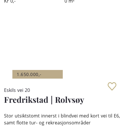
Kr
0,-
0
m²
1.650.000,-
Eskils vei 20
Fredrikstad
|
Rolvsøy
Stor utsiktstomt innerst i blindvei med kort vei til E6,
samt flotte tur- og rekreasjonsområder