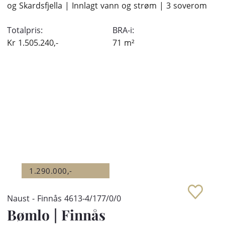
og Skardsfjella | Innlagt vann og strøm | 3 soverom
Totalpris:
BRA-i:
Kr
1.505.240,-
71
m²
1.290.000,-
Naust - Finnås 4613-4/177/0/0
Bømlo
|
Finnås