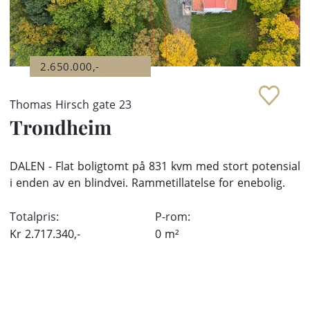
2.650.000,-
Thomas Hirsch gate 23
Trondheim
DALEN - Flat boligtomt på 831 kvm med stort potensial
i enden av en blindvei. Rammetillatelse for enebolig.
Totalpris:
P-rom:
Kr
2.717.340,-
0
m²