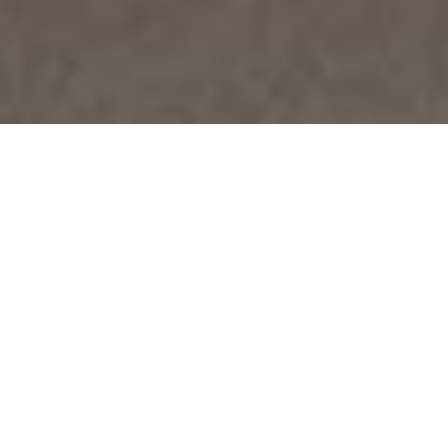
Se alle bilder (
34
)
Hjem
>
Bolig til salgs
>
Vestfold
>
Holmestrand
>
Eierseksjon
>
Granliveien 39
Granliveien 39
Prisantydning:
Totalpris:
Kr
3.190.000,-
Kr
3.282.740,-