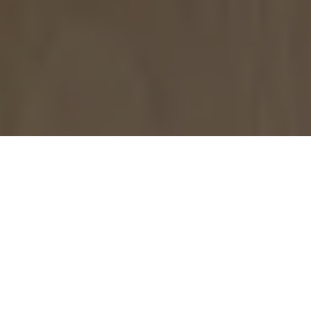
Se alle bilder (
33
)
Hjem
>
Bolig til salgs
>
Akershus
>
Lørenskog
>
Leilighet
>
Løkentunet 13
Løkentunet 13