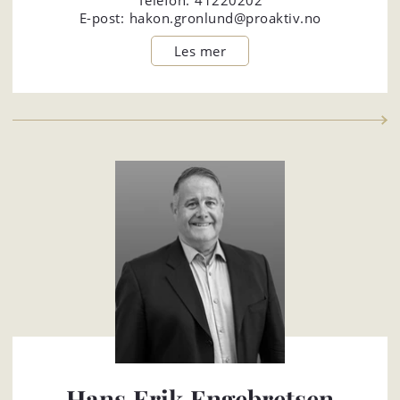
Telefon:
41220202
E-post:
hakon.gronlund@proaktiv.no
Hans Erik Engebretsen