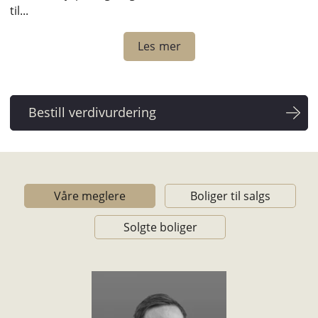
til...
Les mer
Våre meglere
Boliger til salgs
Solgte boliger